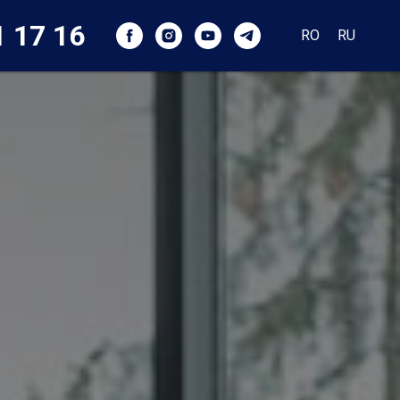
1 17 16
RO
RU