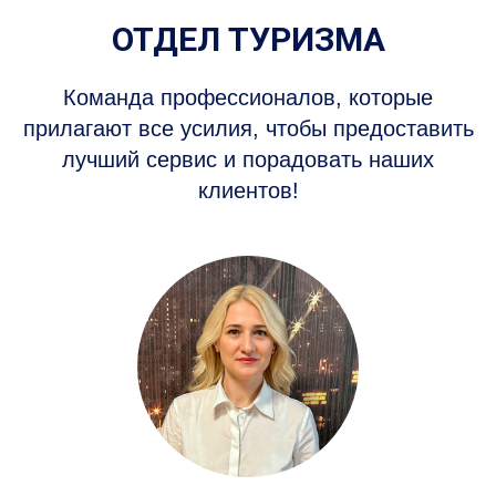
лучший сервис и порадовать наших
клиентов!
Татьяна Сурду
Менеджер по туризму
068 88 44 88
tsurdu@amadeustravel.md