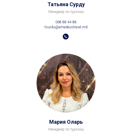
Мария Оларь
Менеджер по туризму
068 22 66 22
molari@amadeustravel.md