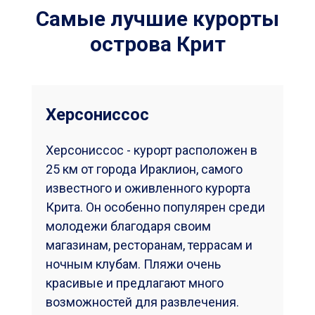
Самые лучшие курорты
острова Крит
Агиос Николаос
Агиос Николаос - портовый город. Он
расположен к востоку от столицы
Ираклиона и к западу от города
Сития, на берегу Средиземного моря.
Агиос Николаос означает Святой
Николай, покровитель моряков. Агиос
Николаос был одним из первых
городов Крита. Знаменитое озеро
Агиос Николаос, вокруг которого
построен центр города, и сегодня