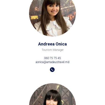
Andreea Onica
Tourism Manager
060 75 75 45
aonica@amadeustravel.md