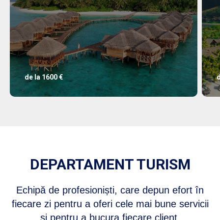
de la 1600 €
d
DEPARTAMENT TURISM
Echipă de profesioniști, care depun efort în
fiecare zi pentru a oferi cele mai bune servicii
și pentru a bucura fiecare client.