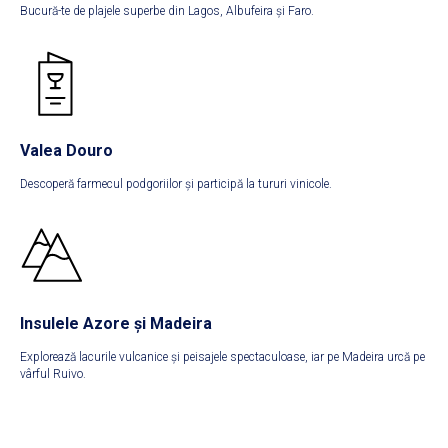
Bucură-te de plajele superbe din Lagos, Albufeira și Faro.
Valea Douro
Descoperă farmecul podgoriilor și participă la tururi vinicole.
Insulele Azore și Madeira
Explorează lacurile vulcanice și peisajele spectaculoase, iar pe Madeira urcă pe
vârful Ruivo.