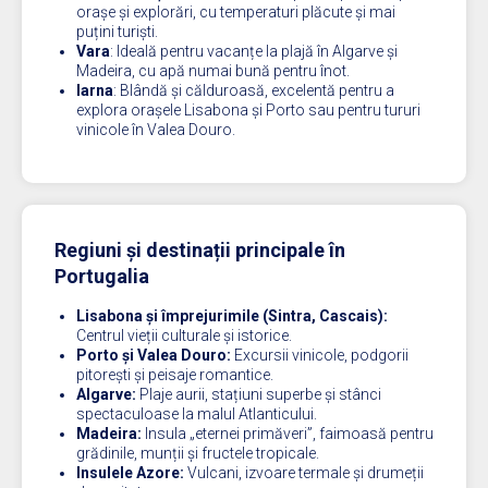
orașe și explorări, cu temperaturi plăcute și mai
puțini turiști.
Vara
: Ideală pentru vacanțe la plajă în Algarve și
Madeira, cu apă numai bună pentru înot.
Iarna
: Blândă și călduroasă, excelentă pentru a
explora orașele Lisabona și Porto sau pentru tururi
vinicole în Valea Douro.
Regiuni și destinații principale în
Portugalia
Lisabona și împrejurimile (Sintra, Cascais):
Centrul vieții culturale și istorice.
Porto și Valea Douro:
Excursii vinicole, podgorii
pitorești și peisaje romantice.
Algarve:
Plaje aurii, stațiuni superbe și stânci
spectaculoase la malul Atlanticului.
Madeira:
Insula „eternei primăveri”, faimoasă pentru
grădinile, munții și fructele tropicale.
Insulele Azore:
Vulcani, izvoare termale și drumeții