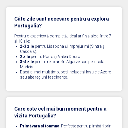
Câte zile sunt necesare pentru a explora
Portugalia?
Pentru o experiență completă, ideal ar fi să aloci între 7
și 10 zile:
2-3 zile
pentru Lisabona și împrejurimi (Sintra și
Cascais).
2 zile
pentru Porto și Valea Douro.
3-4 zile
pentru relaxare în Algarve sau pe insula
Madeira.
Dacă ai mai mult timp, poți include și Insulele Azore
sau alte regiuni fascinante.
Care este cel mai bun moment pentru a
vizita Portugalia?
Primăvara și toamna
: Perfecte pentru plimbări prin