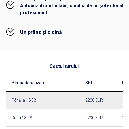
Autobuzul confortabil, condus de un șofer local
profesionist.
Un prânz și o cină
Costul turului:
Perioada vanzarii
SGL
DB
Până la 18.08
2230 EUR
168
Dupa 18.08
2290 EUR
173