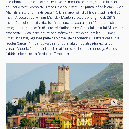
telecabină din lume cu cabine rotative. Pe măsură ce urcați, cabina face una
sau două rotații complete. Traseul are două secțiuni: prima, până la orașul San
Michele, are o lungime de peste 1,5 km și apoi vă ridică la o altitudine de 463
metri. A doua atracție - San Michele - Monte Baldo, are o lungime de 2813
metri. De acolo, puteți vedea toată frumusețea lacului și în 15 minute, să
treceți din subtropice în răcoarea vârfurilor alpine. Simbolul orașului Malcesine
este castelul Scaligero, situat pe o stâncă abruptă deasupra lacului. Dacă
urcați în castel, veți avea parte de o priveliște panoramică uluitoare deasupra
lacului Garda. Plimbându-vă de-a lungul malului, puteți vedea golful cu
„Insula Visurilor”, unul dintre cele mai frumoase locuri din întreaga Gardesana.
16:00
- Întoarcerea la Bardolino. Timp liber.