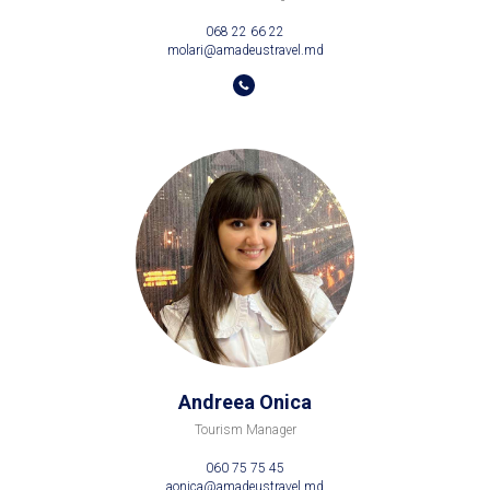
068 22 66 22
molari@amadeustravel.md
Andreea Onica
Tourism Manager
060 75 75 45
aonica@amadeustravel.md