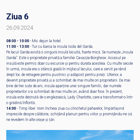
Ziua 6
26.09.2024
08:00 - 10:00
- Mic dejun la hotel.
11:00 - 13:00
- Tur cu barca la insula Isola del Garda.
Pe lacul Garda există o singură insulă locuită, foarte mică. Se numește „Insula
Garda”. Este o proprietate privată a familiei Cavazza-Borghese. Accesul pe
insulă este permis doar cu excursie și pentru durata acesteia. Cu multe secole
în urmă, insula era o stâncă goală în mijlocul lacului, care a servit pe rând
drept loc de retragere pentru pustnici și adăpost pentru pirați. Ulterior, a
devenit proprietate privată și a schimbat de mai multe ori proprietarii. De mai
bine de trei sute de ani, insula aparține unei singure familii, dar numele
proprietarilor s-a schimbat de mai multe ori, având doar fiice. În prezent,
insula este deținută de o englezoaică, Lady Charlotte, care a transformat-o într-
o grădină înflorită.
14:00
- Timp liber. Vom încheia ziua cu clinchetul paharelor, împărtășind
impresiile despre călătorie, schițând planuri pentru viitor și promițându-ne să
ne revedem în alte orașe și țări.