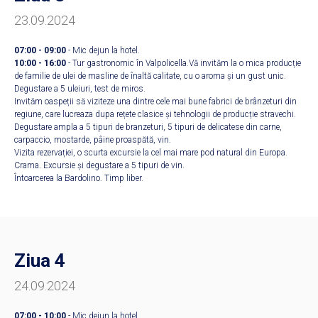
23.09.2024
07:00 - 09:00
- Mic dejun la hotel.
10:00 - 16:00
- Tur gastronomic în Valpolicella.Vă invităm la o mica producție
de familie de ulei de masline de înaltă calitate, cu o aroma și un gust unic.
Degustare a 5 uleiuri, test de miros.
Invităm oaspeții să viziteze una dintre cele mai bune fabrici de brânzeturi din
regiune, care lucreaza dupa rețete clasice și tehnologii de producție stravechi.
Degustare ampla a 5 tipuri de branzeturi, 5 tipuri de delicatese din carne,
carpaccio, mostarde, pâine proaspătă, vin.
Vizita rezervației, o scurta excursie la cel mai mare pod natural din Europa.
Crama. Excursie și degustare a 5 tipuri de vin.
Întoarcerea la Bardolino. Timp liber.
Ziua 4
24.09.2024
07:00 - 10:00
- Mic dejun la hotel.