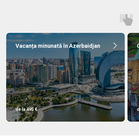
Vacanța minunată în Azerbaidjan
de la 495 €
d