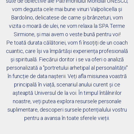
sute de obiective ale Patrimoniului Mondial UNESCO,
vom degusta cele mai bune vinuri Valpolicella și
Bardolino, delicatese de carne și brânzeturi, vom
vizita o moară de ulei, ne vom relaxa la SPA Terme
Sirmione, și mai avem o veste bună pentru voi!
Pe toată durata călătoriei, vom fi însoțiți de un coach
cuantic, care își va împărtăși experiența profesională
și spirituală. Fiecărui doritor i se va oferi o analiză
personalizată a "portretului arhetipal al personalității"
în funcție de data nașterii. Veți afla misiunea voastră
principală în viață, scenariul anului curent și ce
așteaptă Universul de la voi. În timpul întâlnirilor
noastre, veți putea explora resursele personale
suplimentare, descoperi sursele potențialului vostru
pentru a avansa în toate sferele vieții.