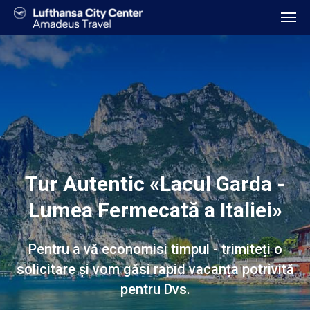
Tur Autentic «Lacul Garda -
Lumea Fermecată a Italiei»
Pentru a vă economisi timpul - trimiteți o
solicitare și vom găsi rapid vacanța potrivită
pentru Dvs.