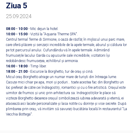
Ziua 5
25.09.2024
08:00 - 10:00
- Mic dejun la hotel.
10:00 - 15:00
- Vizită la "Aquaria Therme SPA".
Centrul termal Terme di Sirmione, o oază de răsfăț în mijlocul unui parc mare,
care oferă plăcere și senzații incredibile de la apele termale, aburul și căldura lor
pe tot parcursul anului. Cufundându-vă în apele termale. Admirând
frumusețile lacului Garda cu apusurile sale incredibile, vizitatorii își
redobândesc frumusețea, echilibrul și armonia.
16:00 - 18:00
- Timp liber.
18:00 - 21:00
- Excursie la Borghetto, tur de oraș și cină.
Micul oraș Borghetto atrage un numar mare de turiști din întreaga lume.
Casuțe mici chiar pe apa, mori și poduri... toate acestea fac din Borghetto un
loc preferat de către cei îndragostiți, romantici și cu o fire artistică. Orașul este
uimitor de frumos și unic prin arhitectura sa. Indragostiților le place să
viziteze Borghetto deoarece orașul simbolizează iubirea adevarată și eternă, ei
atasează aici lacate personalizate și lasa notite cu dorințe și vise secrete. După
plimbarea prin oraș, vă invităm să savurați bucătăria locală în restaurantul "La
Vecchia Bottega".