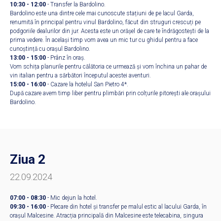
10:30 - 12:00
- Transfer la Bardolino.
Bardolino este una dintre cele mai cunoscute stațiuni de pe lacul Garda,
renumită în principal pentru vinul Bardolino, făcut din struguri crescuți pe
podgoriile dealurilor din jur. Acesta este un orășel de care te îndrăgostești de la
prima vedere. În același timp vom avea un mic tur cu ghidul pentru a face
cunoștință cu orașul Bardolino.
13:00 - 15:00
- Prânz în oraș.
Vom schița planurile pentru călătoria ce urmează și vom închina un pahar de
vin italian pentru a sărbători începutul acestei aventuri.
15:00 - 16:00
- Cazare la hotelul San Pietro 4*.
După cazare avem timp liber pentru plimbări prin colțurile pitorești ale orașului
Bardolino.
Ziua 2
22.09.2024
07:00 - 08:30
- Mic dejun la hotel.
09:30 - 16:00
- Plecare din hotel și transfer pe malul estic al lacului Garda, în
orașul Malcesine. Atracția principală din Malcesine este telecabina, singura