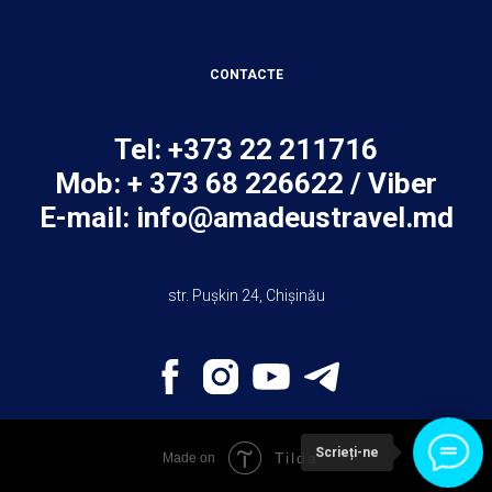
CONTACTE
Tel: +373 22 211716
Mob: + 373 68 226622 / Viber
E-mail:
info@amadeustravel.md
str. Pușkin 24, Chișinău
Scrieți-ne
Tilda
Made on