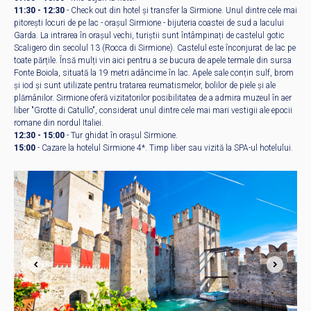
11:30 - 12:30
- Check out din hotel și transfer la Sirmione. Unul dintre cele mai
pitorești locuri de pe lac - orașul Sirmione - bijuteria coastei de sud a lacului
Garda. La intrarea în orașul vechi, turiștii sunt întâmpinați de castelul gotic
Scaligero din secolul 13 (Rocca di Sirmione). Castelul este înconjurat de lac pe
toate părțile. Însă mulți vin aici pentru a se bucura de apele termale din sursa
Fonte Boiola, situată la 19 metri adâncime în lac. Apele sale conțin sulf, brom
și iod și sunt utilizate pentru tratarea reumatismelor, bolilor de piele și ale
plămânilor. Sirmione oferă vizitatorilor posibilitatea de a admira muzeul în aer
liber "Grotte di Catullo", considerat unul dintre cele mai mari vestigii ale epocii
romane din nordul Italiei.
12:30 - 15:00
- Tur ghidat în orașul Sirmione.
15:00
- Cazare la hotelul Sirmione 4*. Timp liber sau vizită la SPA-ul hotelului.