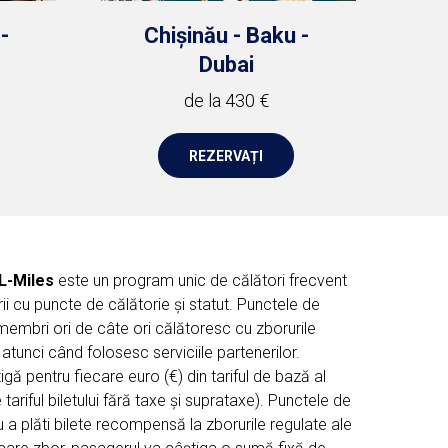
-
Chișinău - Baku -
Dubai
de la 430 €
REZERVAȚI
L-Miles
este un program unic de călători frecvent
u puncte de călătorie și statut. Punctele de
 membri ori de câte ori călătoresc cu zborurile
 atunci când folosesc serviciile partenerilor.
gă pentru fiecare euro (€) din tariful de bază al
e tariful biletului fără taxe și suprataxe). Punctele de
ru a plăti bilete recompensă la zborurile regulate ale