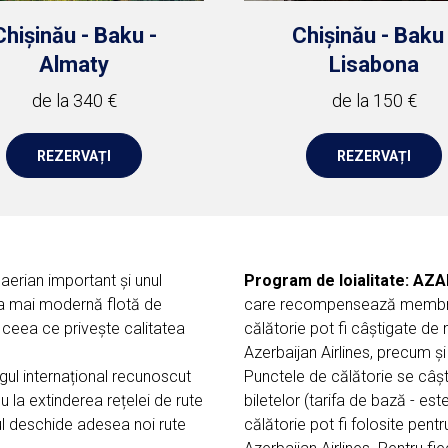
Chișinău - Baku -
Chișinău - Baku 
Almaty
Lisabona
de la 340 €
de la 150 €
REZERVAȚI
REZERVAȚI
aerian important și unul
Program de loialitate:
A
ZA
 cea mai modernă flotă de
care recompensează membrii c
 în ceea ce privește calitatea
călătorie pot fi câștigate de
Azerbaijan Airlines, precum și
ngul internațional recunoscut
Punctele de călătorie se câști
 la extinderea rețelei de rute
biletelor (tarifa de bază - est
rul deschide adesea noi rute
călătorie pot fi folosite pent