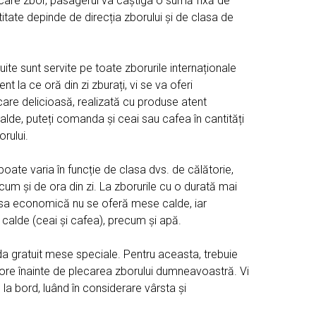
iecare zbor, pasagerul va câștiga o sumă fixă de
itate depinde de direcția zborului și de clasa de
ite sunt servite pe toate zborurile internaționale
ent la ce oră din zi zburați, vi se va oferi
re delicioasă, realizată cu produse atent
lde, puteți comanda și ceai sau cafea în cantități
orului.
oate varia în funcție de clasa dvs. de călătorie,
ecum și de ora din zi. La zborurile cu o durată mai
asa economică nu se oferă mese calde, iar
i calde (ceai și cafea), precum și apă.
 gratuit mese speciale. Pentru aceasta, trebuie
e ore înainte de plecarea zborului dumneavoastră. Vi
la bord, luând în considerare vârsta și