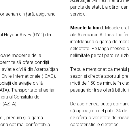
Azerbaijan Airlines. Pentru f
puncte de statut, a căror cant
tor aerian din țară, asigurand
serviciu.
Mesele la bord:
Mesele gratu
al Heydar Aliyev (GYD) din
ale Azerbaijan Airlines. Indifer
întotdeauna o gamă de mânca
selectate. Pe lângă mesele ca
vioane moderne de la
nelimitate pe tot parcursul zb
permite să ofere condiții
aviație civilă din Azerbaidjan
Trebuie menționat că meniul p
Civile Internaționale (ICAO),
sezon și direcția zborului, pr
ații de aviație civilă -
mică de 150 de minute în cl
IATA). Transportatorul aerian
pasagerilor li se oferă băutur
ru al Consiliului de
n (AZTA).
De asemenea, puteți comanda
să aplicați cu cel puțin 24 d
cii, precum și o gamă
se oferă o varietate de mese 
oria cât mai confortabilă.
caracteristicile dietetice.