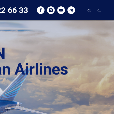
22 66 33
RO
RU
N
an Airlines