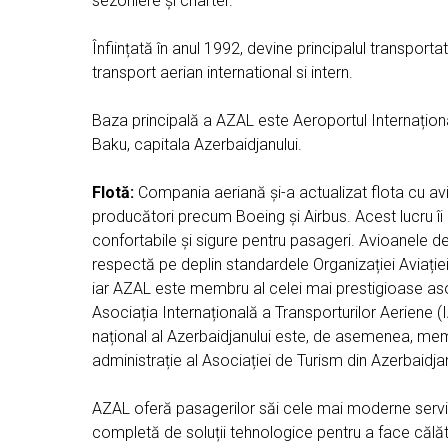
sezoniere și charter.
Înființată în anul 1992, devine principalul transporta
transport aerian international si intern.
Baza principală a AZAL este Aeroportul Internațion
Baku, capitala Azerbaidjanului.
Flotă:
Compania aeriană și-a actualizat flota cu a
producători precum Boeing și Airbus. Acest lucru îi 
confortabile și sigure pentru pasageri. Avioanele de 
respectă pe deplin standardele Organizației Aviației 
iar AZAL este membru al celei mai prestigioase asoci
Asociația Internațională a Transporturilor Aeriene (
național al Azerbaidjanului este, de asemenea, memb
administrație al Asociației de Turism din Azerbaidja
AZAL oferă pasagerilor săi cele mai moderne servi
completă de soluții tehnologice pentru a face călăt