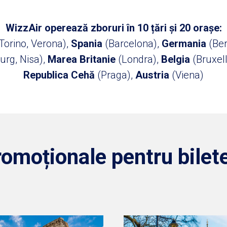
WizzAir operează zboruri în 10 țări și 20 orașe:
Torino, Verona),
Spania
(Barcelona),
Germania
(Be
urg, Nisa),
Marea Britanie
(Londra),
Belgia
(Bruxel
Republica Cehă
(Praga),
Austria
(Viena)
romoționale pentru bilet