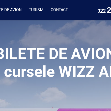
2
TE DE AVION
TURISM
CONTACT
022
BILETE DE AVIO
a cursele WIZZ A