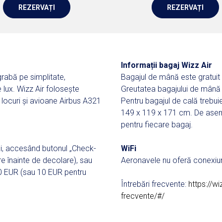
REZERVAȚI
REZERVAȚI
Informații bagaj Wizz Air
rabă pe simplitate,
Bagajul de mână este gratuit
 lux. Wizz Air folosește
Greutatea bagajului de mână
locuri și avioane Airbus A321
Pentru bagajul de cală trebuie
149 x 119 x 171 cm. De ase
pentru fiecare bagaj.
iei, accesând butonul „Check-
WiFi
ore înainte de decolare), sau
Aeronavele nu oferă conexiu
 30 EUR (sau 10 EUR pentru
Întrebări frecvente:
https://wi
frecvente/#/