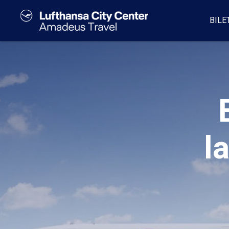
BILE
l