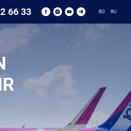
2 66 33
RO
RU
N
IR