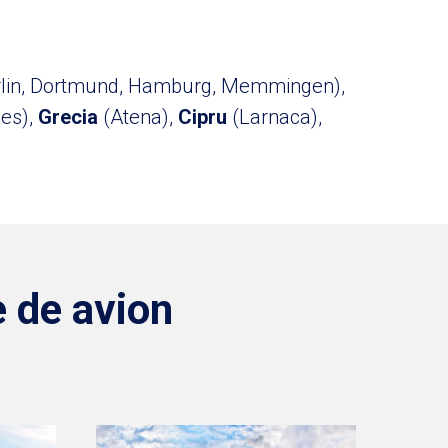
rlin, Dortmund, Hamburg, Memmingen),
les),
Grecia
(Atena),
Cipru
(Larnaca),
e de avion