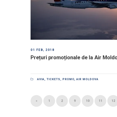
01 FEB, 2018
Prețuri promoționale de la Air Moldo
AVIA
,
TICKETS
,
PROMO
,
AIR MOLDOVA
«
1
2
9
10
11
12