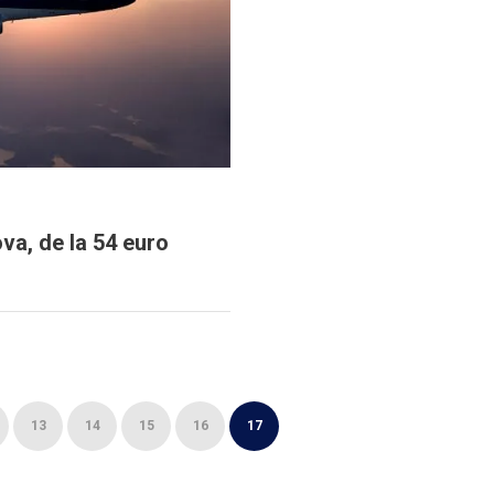
va, de la 54 euro
13
14
15
16
17