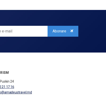
Abonare
RISM
.Puskin 24
2 21 17 16
fo@amadeustravel.md