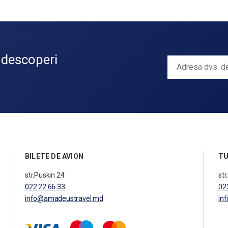
 descoperi
BILETE DE AVION
TU
str.Puskin 24
str
022 22 66 33
02
info@amadeustravel.md
in