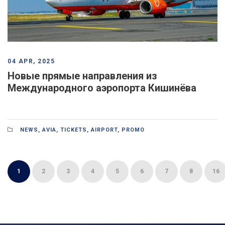
04 APR, 2025
Новые прямые направления из
Международного аэропорта Кишинёва
NEWS
,
AVIA
,
TICKETS
,
AIRPORT
,
PROMO
1
2
3
4
5
6
7
8
16