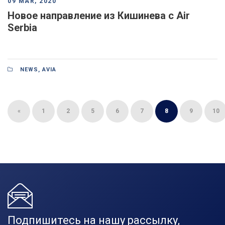
09 MAR, 2020
Новое направление из Кишинева с Air
Serbia
NEWS
,
AVIA
«
1
2
5
6
7
8
9
10
Подпишитесь на нашу рассылку,