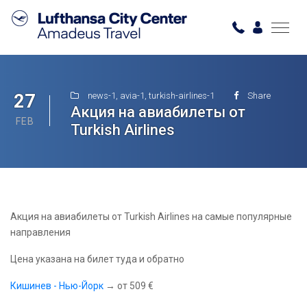
27
news-1
,
avia-1
,
turkish-airlines-1
Share
Акция на авиабилеты от
FEB
Turkish Airlines
Акция на авиабилеты от Turkish Airlines на самые популярные
направления
Цена указана на билет туда и обратно
Кишинев - Нью-Йорк
→ от 509 €